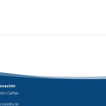
novación
eón Cañas
uca.edu.sv