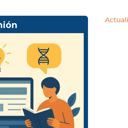
Actual
nión