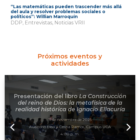
“Las matemáticas pueden trascender más allá
del aula y resolver problemas sociales o
políticos”: Willian Marroquín
DDP
,
Entrevistas
,
Noticias VRII
Próximos eventos y
actividades
De la idea al producto: taller de
redacción académica
10, 17, 24 y 31 de octubre, 7 y 28 de noviembre
Sala Taller Digital, CRAI 3er. nivel
2:00 a 4:00 p. m