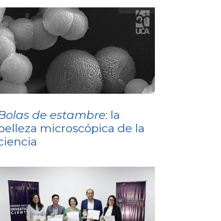
Bolas de estambre
: la
belleza microscópica de la
ciencia