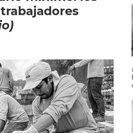
 trabajadores
io)
r