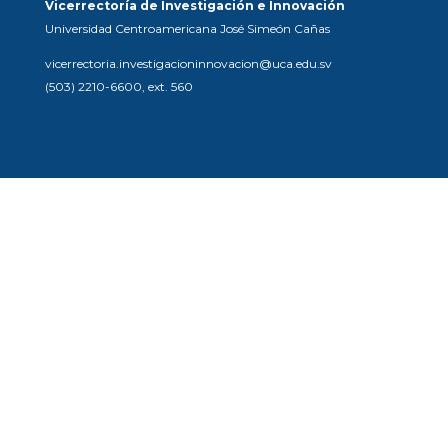
Vicerrectoría de Investigación e Innovación
Universidad Centroamericana José Simeón Cañas
vicerrectoria.investigacioninnovacion@uca.edu.sv
(503) 2210-6600, ext. 560